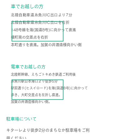
車でお越しの方
北陸自動車道糸魚川IC出口より7分
北陸自動車道糸魚川IC出口を右折
148号線を海(国道8号)に向かって直進
横町南の交差点を右折
本町通りを直進。加賀の井酒造様向かい側
電車でお越しの方
北陸新幹線、えちごトキめき鉄道ご利用後
糸魚川駅日本海口より徒歩5分
駅前通り(ヒスイロード)を海(国道8
号)に向かって
歩き、大町交差点を左折し直進。
加賀の井酒造様向かい側。
駐車場について
キターレより徒歩2分のまちなか駐車場をご利
用ください。