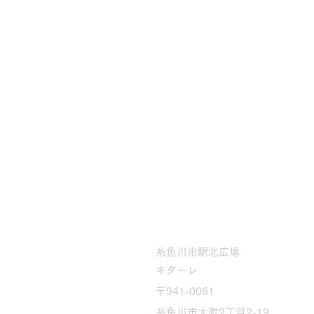
糸魚川市駅北広場
キターレ
〒941-0061
糸魚川市大町2丁目2-19